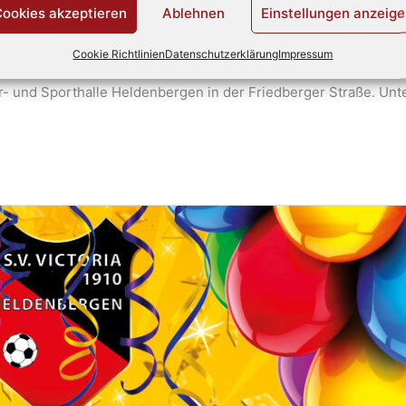
ookies akzeptieren
Ablehnen
Einstellungen anzeig
Cookie Richtlinien
Datenschutzerklärung
Impressum
a am Sonntag, dem 3. März 2025 zum Kinder-Maskenball ein. Pünk
r- und Sporthalle Heldenbergen in der Friedberger Straße. Unt