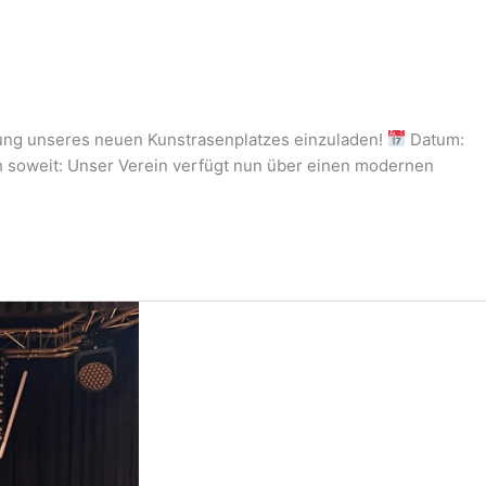
ffnung unseres neuen Kunstrasenplatzes einzuladen!
Datum:
h soweit: Unser Verein verfügt nun über einen modernen