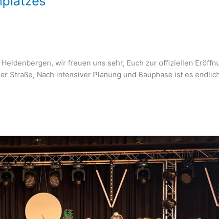
nplatzes
a Heldenbergen, wir freuen uns sehr, Euch zur offiziellen Erö
er Straße, Nach intensiver Planung und Bauphase ist es endlic