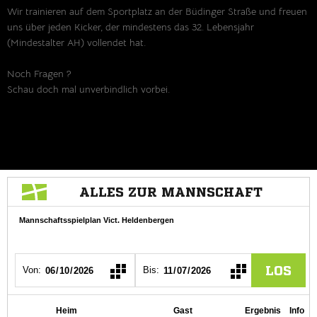
Wir trainieren auf dem Sportplatz an der Büdinger Straße und freuen
uns über jeden Kicker, der mindestens das 32. Lebensjahr
(Mindestalter AH) vollendet hat.
Noch Fragen ?
Schau doch mal unverbindlich vorbei.