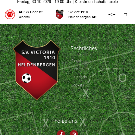
Rechtliches
Kontakt
Impressum
Datenschutz
Cookies
Folge uns...
F
I